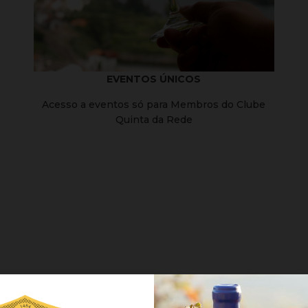
EVENTOS ÚNICOS
Acesso a eventos só para Membros do Clube
Quinta da Rede