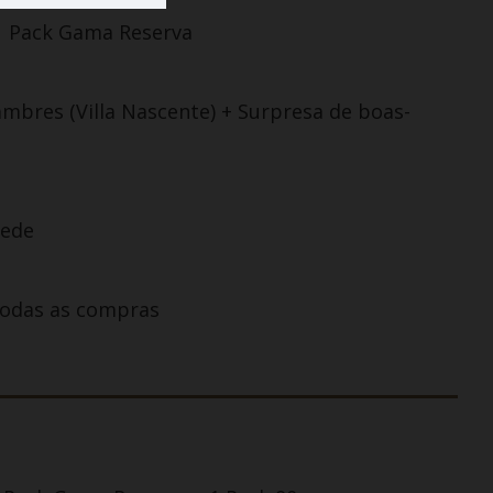
1 Pack Gama Reserva
ambres (Villa Nascente) + Surpresa de boas-
Rede
odas as compras