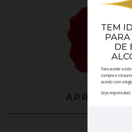
TEM I
PARA
DE 
ALC
Para aceder a este 
compra e consumo 
acordo com a legis
Seja responsável
APRECIAD