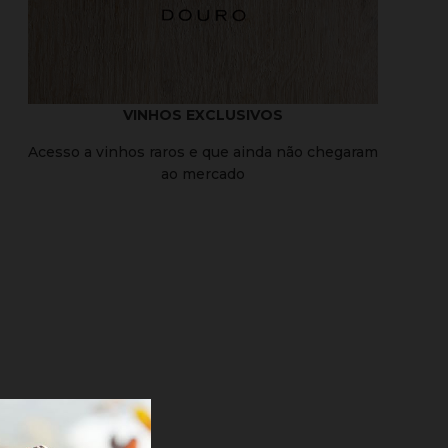
VINHOS EXCLUSIVOS
Acesso a vinhos raros e que ainda não chegaram
ao mercado