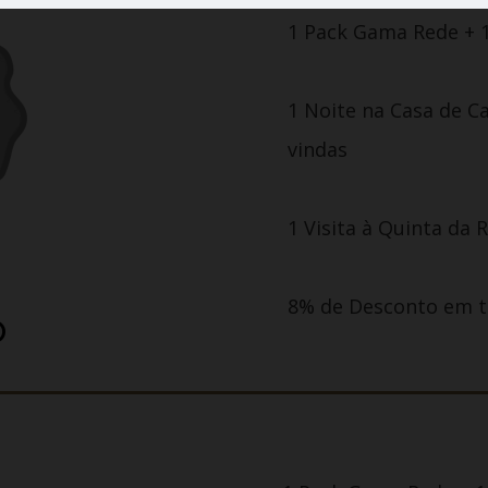
1 Pack Gama Rede + 
1 Noite na Casa de C
vindas
1 Visita à Quinta da 
8% de Desconto em t
O