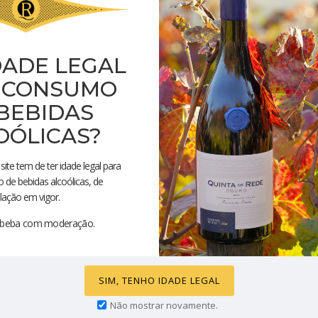
1 Pack Gama Rede
DADE LEGAL
 CONSUMO
1 Noite na Casa de C
BEBIDAS
vindas
OÓLICAS?
5% de Desconto em t
site tem de ter idade legal para
de bebidas alcoólicas, de
lação em vigor.
, beba com moderação.
OR
SIM, TENHO IDADE LEGAL
Não mostrar novamente.