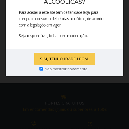
ALCOÓLICAS?
Para aceder a este site tem de ter idade legal para
compra e consumo de bebidas alcoólicas, de acordo
Mau
Excelente
Avaliação
com a legislação em vigor.
Seja responsável, beba com moderação.
SIM, TENHO IDADE LEGAL
CONTINUAR
Não mostrar novamente.
PORTES GRATUITOS
Em encomendas iguais ou superiores a 150€