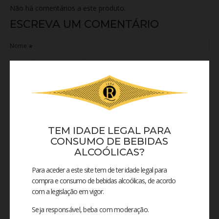
Não há comentários a este produto.
ESCREVA UM COMENTÁRIO
Nome
Comentário
Mau
Excelente
Avaliação
TEM IDADE LEGAL PARA
CONSUMO DE BEBIDAS
ALCOÓLICAS?
Para aceder a este site tem de ter idade legal para
compra e consumo de bebidas alcoólicas, de acordo
CONTINUAR
com a legislação em vigor.
Seja responsável, beba com moderação.